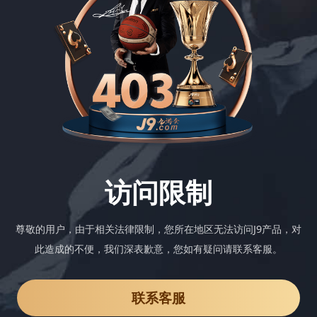
访问限制
尊敬的用户，由于相关法律限制，您所在地区无法访问J9产品，对
此造成的不便，我们深表歉意，您如有疑问请联系客服。
联系客服