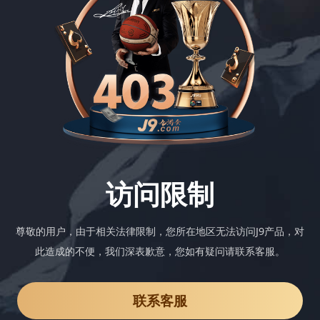
访问限制
尊敬的用户，由于相关法律限制，您所在地区无法访问J9产品，对
此造成的不便，我们深表歉意，您如有疑问请联系客服。
联系客服