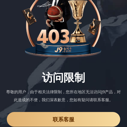
访问限制
尊敬的用户，由于相关法律限制，您所在地区无法访问J9产品，对
此造成的不便，我们深表歉意，您如有疑问请联系客服。
联系客服