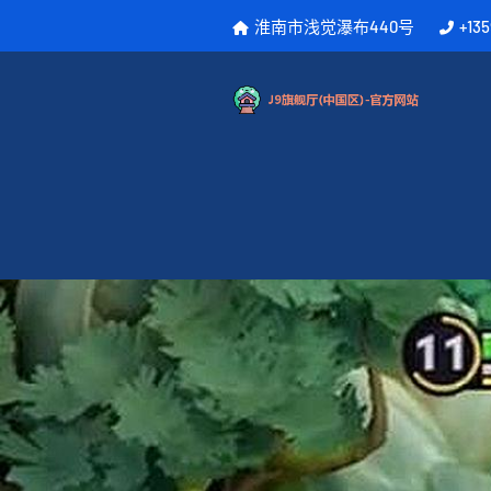
淮南市浅觉瀑布440号
+13