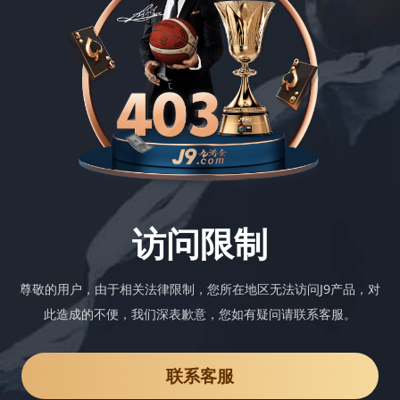
访问限制
尊敬的用户，由于相关法律限制，您所在地区无法访问J9产品，对
此造成的不便，我们深表歉意，您如有疑问请联系客服。
联系客服