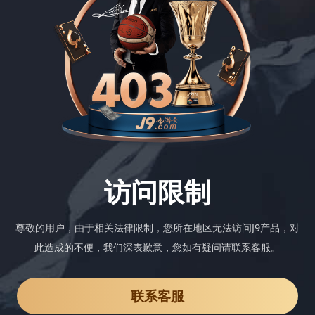
访问限制
尊敬的用户，由于相关法律限制，您所在地区无法访问J9产品，对
此造成的不便，我们深表歉意，您如有疑问请联系客服。
联系客服